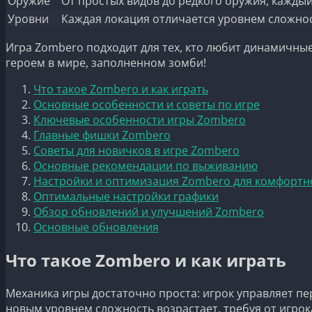
Оружие
От простых видов до редкого оружия, кажды
Уровни
Каждая локация отличается уровнем сложнос
Игра Zombero подходит для тех, кто любит динамичны
героем в мире, заполненном зомби!
Что такое Zombero и как играть
Основные особенности и советы по игре
Ключевые особенности игры Zombero
Главные фишки Zombero
Советы для новичков в игре Zombero
Основные рекомендации по выживанию
Настройки и оптимизация Zombero для комфортн
Оптимальные настройки графики
Обзор обновлений и улучшений Zombero
Основные обновления
Что такое Zombero и как играть
Механика игры достаточно проста: игрок управляет п
новым уровнем сложность возрастает, требуя от игро