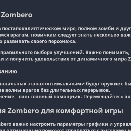
е Zombero
 постапокалиптическом мире, полном зомби и друг
мся врагам, новичкам следует знать несколько важ
о развивать своего персонажа.
 правильного выбора улучшений. Важно понимать, к
ки и получить удовольствие от динамичного мира Z
ванию
начальных этапах оптимальными будут оружие с бы
е волны врагов без длительных перерывов.
нение – ваш главный помощник. Перемещайтесь акт
я Zombero для комфортной игры
bero важно настроить параметры графики и управл
ая оптимизация поможет справляться с высокими н