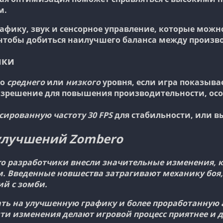
м.
фику, звук и сенсорное управление, которые можн
чтобы добиться наилучшего баланса между произв
ики
до
среднего
или
низкого
уровня, если игра показыва
разрешение для повышения производительности, осо
сированную частоту 30 FPS
для стабильности, или 
улучшений Zombero
o разработчики внесли значительные изменения, к
Введенные новшества затрагивают механику боя,
й с зомби.
ать на улучшенную графику и более проработанну
Эти изменения делают игровой процесс приятнее и