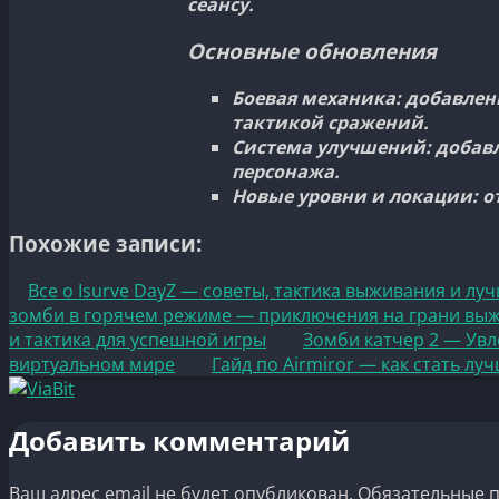
сеансу.
Основные обновления
Боевая механика:
добавлены
тактикой сражений.
Система улучшений:
добавл
персонажа.
Новые уровни и локации:
о
Похожие записи:
Все о Isurve DayZ — советы, тактика выживания и лу
зомби в горячем режиме — приключения на грани вы
и тактика для успешной игры
Зомби катчер 2 — Ув
виртуальном мире
Гайд по Airmiror — как стать л
Добавить комментарий
Ваш адрес email не будет опубликован.
Обязательные 