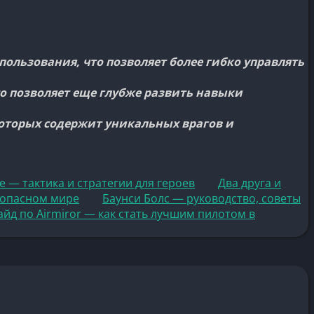
ользования, что позволяет более гибко управлять
о позволяет еще глубже развить навыки
оторых содержит уникальных врагов и
 — тактика и стратегии для героев
Два друга и
в опасном мире
Баунси Болс — руководство, советы
айд по Airmiror — как стать лучшим пилотом в