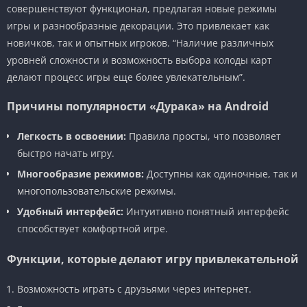
совершенствуют функционал, предлагая новые режимы
игры и разнообразные декорации. Это привлекает как
новичков, так и опытных игроков. “Наличие различных
уровней сложности и возможность выбора колоды карт
делают процесс игры еще более увлекательным”.
Причины популярности «Дурака» на Android
Легкость в освоении:
Правила просты, что позволяет
быстро начать игру.
Многообразие режимов:
Доступны как одиночные, так и
многопользовательские режимы.
Удобный интерфейс:
Интуитивно понятный интерфейс
способствует комфортной игре.
Функции, которые делают игру привлекательной
Возможность играть с друзьями через интернет.