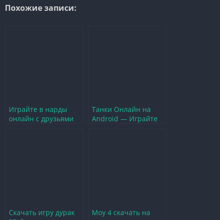
Похожие записи:
Играйте в нарды
Танки Онлайн на
онлайн с друзьями
Android — Играйте
на телефоне в любое
на телефоне в любое
время
время и в любом
месте
Скачать игру дурак
Moy 4 скачать на