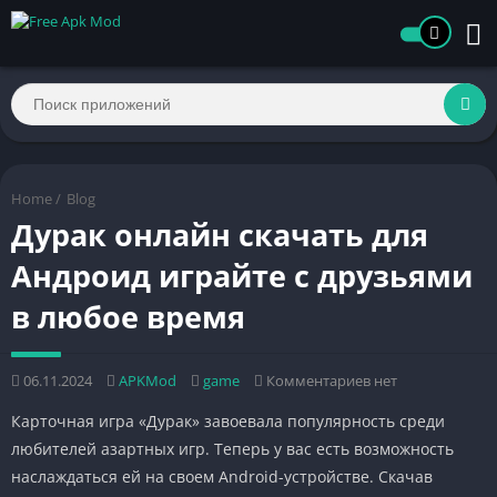
Home
/
Blog
Дурак онлайн скачать для
Андроид играйте с друзьями
в любое время
06.11.2024
APKMod
game
Комментариев нет
Карточная игра «Дурак» завоевала популярность среди
любителей азартных игр. Теперь у вас есть возможность
наслаждаться ей на своем Android-устройстве. Скачав