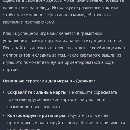
оценивать свои возможности может значительно повысить
ваши шансы на победу. Используйте различные тактики,
чтобы максимально эффективно взаимодействовать с
картами и противниками.
Ключ к успешной игре заключается в грамотном
управлении своими картами и анализе ситуации на столе.
Постарайтесь держать в голове возможные комбинации карт
у оппонентов и следить за тем, какие карты уже вышли из
игры. Это поможет вам лучше ориентироваться в ходе
партии.
Основные стратегии для игры в «Дурака»:
Сохраняйте сильные карты:
Не спешите сбрасывать
тузов или другие высокие карты, если у вас есть
возможность их сохранить.
Контролируйте ритм игры:
Изучите стиль игры
противников и адаптируйте свои действия в зависимости
от их поведения.