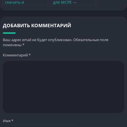
скачать и
для MCPE —
погрузитесь в мир
Откройте новый мир
тюремного
совместной игры
менеджмента
ДОБАВИТЬ КОММЕНТАРИЙ
Ваш адрес email не будет опубликован.
Обязательные поля
помечены
*
Комментарий
*
Имя
*