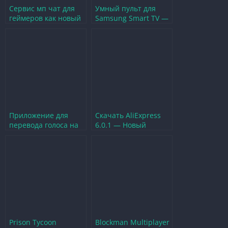
Сервис мп чат для
Умный пульт для
геймеров как новый
Samsung Smart TV —
уровень общения в
ваш новый уровень
играх
комфорта
Приложение для
Скачать AliExpress
перевода голоса на
6.0.1 — Новый
другой язык —
уровень покупок и
новый уровень
удобства
общения
Prison Tycoon
Blockman Multiplayer