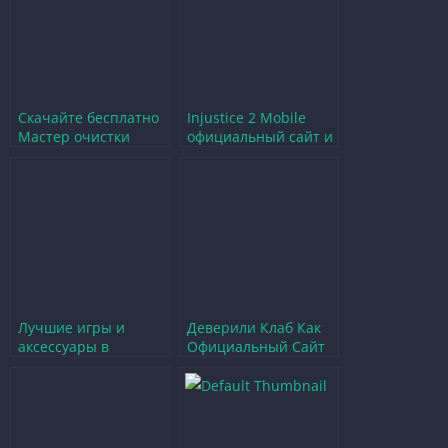
Скачайте бесплатно
Injustice 2 Mobile
Мастер очистки
официальный сайт и
Clean Master на
его возможности для
русском языке
игроков
Лучшие игры и
Деверили Клаб Как
аксессуары в
Официальный Сайт
интернет магазине
Игрового
Wish официальный
Сообщества
сайт