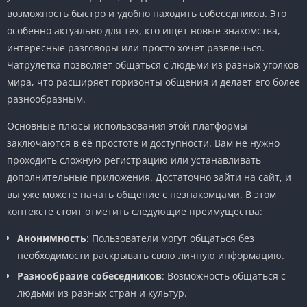
возможность быстро и удобно находить собеседников. Это
особенно актуально для тех, кто ищет новые знакомства,
интересные разговоры или просто хочет развлечься.
Чатрулетка позволяет общаться с людьми из разных уголков
мира, что расширяет горизонты общения и делает его более
разнообразным.
Основные плюсы использования этой платформы
заключаются в её простоте и доступности. Вам не нужно
проходить сложную регистрацию или устанавливать
дополнительные приложения. Достаточно зайти на сайт, и
вы уже можете начать общение с незнакомцами. В этом
контексте стоит отметить следующие преимущества:
Анонимность
: Пользователи могут общаться без
необходимости раскрывать свою личную информацию.
Разнообразие собеседников
: Возможность общаться с
людьми из разных стран и культур.