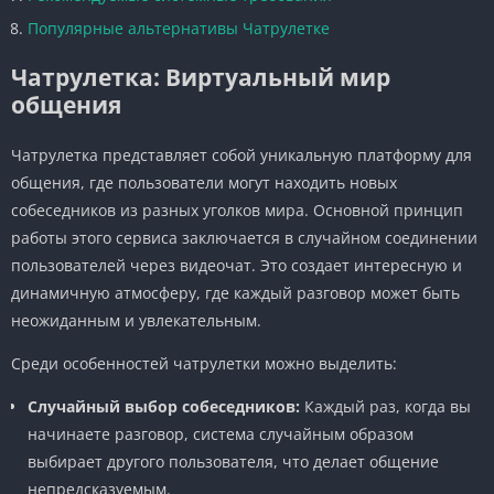
Популярные альтернативы Чатрулетке
Чатрулетка: Виртуальный мир
общения
Чатрулетка представляет собой уникальную платформу для
общения, где пользователи могут находить новых
собеседников из разных уголков мира. Основной принцип
работы этого сервиса заключается в случайном соединении
пользователей через видеочат. Это создает интересную и
динамичную атмосферу, где каждый разговор может быть
неожиданным и увлекательным.
Среди особенностей чатрулетки можно выделить:
Случайный выбор собеседников:
Каждый раз, когда вы
начинаете разговор, система случайным образом
выбирает другого пользователя, что делает общение
непредсказуемым.