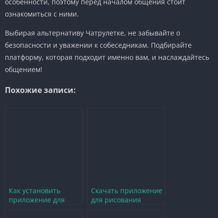
особенности, поэтому перед началом общения стоит
ознакомиться с ними.
Выбирая альтернативу Чатрулетке, не забывайте о
безопасности и уважении к собеседникам. Подбирайте
платформу, которая подходит именно вам, и наслаждайтесь
общением!
Похожие записи:
Как установить
Скачать приложение
приложение для
для рисования
цифрового
ibisPaint на ваше