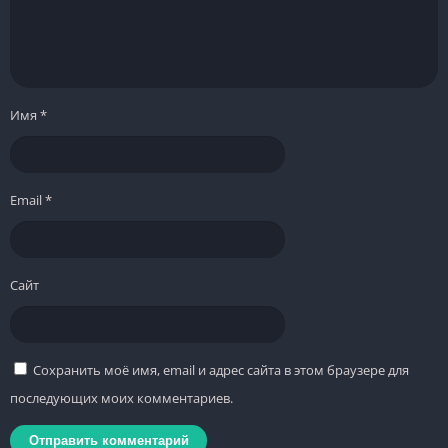
Имя
*
Email
*
Сайт
Сохранить моё имя, email и адрес сайта в этом браузере для
последующих моих комментариев.