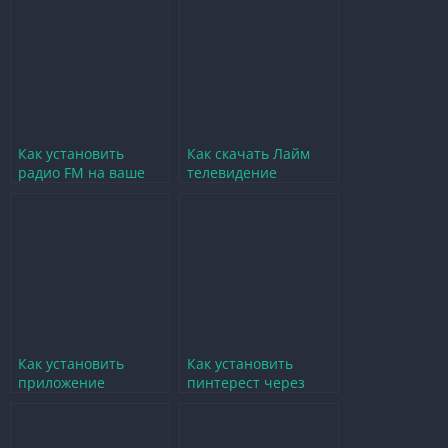
телевидения на
устройство
ваше устройство
Как установить
Как скачать Лайм
радио FM на ваше
телевидение
устройство для
бесплатно на ваше
любимых мелодий
устройство
Как установить
Как установить
приложение
пинтерест через
Мегафон ТВ на ваше
трешбокс на ваше
устройство
устройство