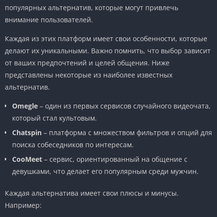
популярных альтернатив, которые могут привлечь
внимание пользователей.
Каждая из этих платформ имеет свои особенности, которые
делают их уникальными. Важно помнить, что выбор зависит
от ваших предпочтений и целей общения. Ниже
представлены некоторые из наиболее известных
альтернатив.
Omegle
– один из первых сервисов случайного видеочата,
который стал культовым.
Chatspin
– платформа с множеством фильтров и опций для
поиска собеседников по интересам.
CooMeet
– сервис, ориентированный на общение с
девушками, что делает его популярным среди мужчин.
Каждая альтернатива имеет свои плюсы и минусы.
Например: