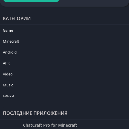
КАТЕГОРИИ
Game
Minecraft
Android
APK
Video
Music
Банки
ПОСЛЕДНИЕ ПРИЛОЖЕНИЯ
ChatCraft Pro for Minecraft