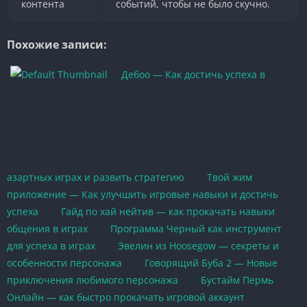
контента
событий, чтобы не было скучно.
Похожие записи:
Дебоо — Как достичь успеха в
азартных играх и развить стратегию
Твой жим
приложение — Как улучшить игровые навыки и достичь
успеха
Гайд по хай нейтив — как прокачать навыки
общения в играх
Программа Черный как инструмент
для успеха в играх
Эвелин из Hoosegow — секреты и
особенности персонажа
Говорящий Буба 2 — Новые
приключения любимого персонажа
Бустайм Пермь
Онлайн — как быстро прокачать игровой аккаунт