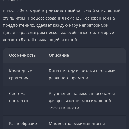
В «Бустай» каждый игрок может выбрать свой уникальный
стиль игры. Процесс создания команды, основанной на
предпочтениях, сделает каждую игру неповторимой.
Давайте рассмотрим несколько особенностей, которые
делают «Бустай» выдающейся игрой.
Особенность
Описание
Командные
Битвы между игроками в режиме
сражения
реального времени.
Система
Улучшение навыков персонажей
прокачки
для достижения максимальной
эффективности.
Разнообразие
Множество режимов игры и