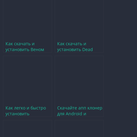
Как скачать и
Как скачать и
установить Веном
установить Dead
Сити Крафт на свое
Town на свое
устройство
устройство
Как легко и быстро
Скачайте апп клонер
установить
для Android и
приложение Куфар
создавайте копии
на свое устройство
приложений легко