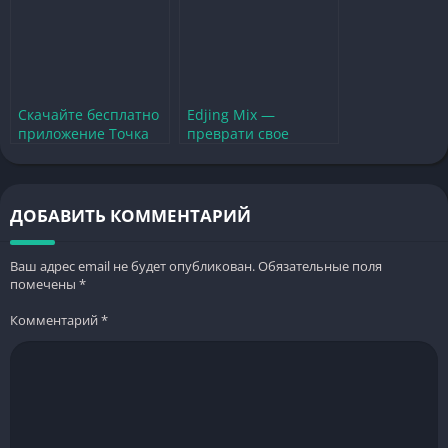
Скачайте бесплатно
Edjing Mix —
приложение Точка
преврати свое
Банк для Android на
устройство в
свое устройство
диджейский пульт
ДОБАВИТЬ КОММЕНТАРИЙ
Ваш адрес email не будет опубликован.
Обязательные поля
помечены
*
Комментарий
*