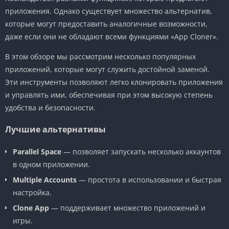
приложения. Однако существует множество альтернатив,
которые могут предоставить аналогичные возможности,
даже если они не обладают всеми функциями «App Cloner».
В этом обзоре мы рассмотрим несколько популярных
приложений, которые могут служить достойной заменой.
Эти инструменты позволяют легко клонировать приложения
и управлять ими, обеспечивая при этом высокую степень
удобства и безопасности.
Лучшие альтернативы
Parallel Space
— позволяет запускать несколько аккаунтов
в одном приложении.
Multiple Accounts
— простота в использовании и быстрая
настройка.
Clone App
— поддерживает множество приложений и
игры.