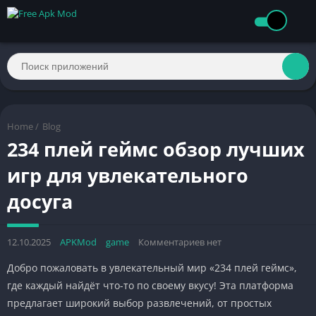
Home
/
Blog
234 плей геймс обзор лучших
игр для увлекательного
досуга
12.10.2025
APKMod
game
Комментариев нет
Добро пожаловать в увлекательный мир «234 плей геймс»,
где каждый найдёт что-то по своему вкусу! Эта платформа
предлагает широкий выбор развлечений, от простых