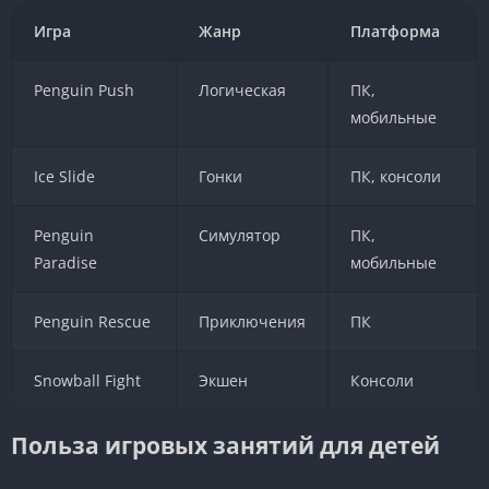
Игра
Жанр
Платформа
Penguin Push
Логическая
ПК,
мобильные
Ice Slide
Гонки
ПК, консоли
Penguin
Симулятор
ПК,
Paradise
мобильные
Penguin Rescue
Приключения
ПК
Snowball Fight
Экшен
Консоли
Польза игровых занятий для детей