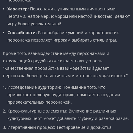
Характер:
Персонажи с уникальными личностными
чертами, например, юмором или настойчивостью, делают
игру более увлекательной.
Способности:
Разнообразие умений и характеристик
персонажа позволяет игрокам выбирать стиль игры.
Кроме того, взаимодействие между персонажами и
окружающей средой также играет важную роль.
“Качественная проработка взаимодействий делает
персонажа более реалистичным и интересным для игрока.”
Исследование аудитории: Понимание того, что
привлекает целевую аудиторию, помогает в создании
привлекательных персонажей.
Кросс-культурные элементы: Включение различных
культурных черт может добавить глубину и разнообразие.
Итеративный процесс: Тестирование и доработка