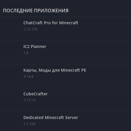
ПОСЛЕДНИЕ ПРИЛОЖЕНИЯ
ChatCraft Pro for Minecraft
1.12.170
IC2 Planner
1.6
Карты, Моды для Minecraft PE
3.14.4
CubeCrafter
1.17.13
Dedicated Minecraft Server
1.1.104