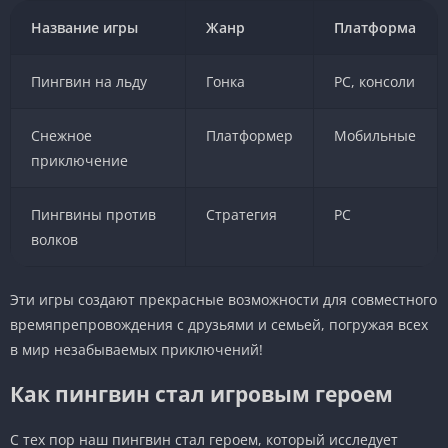
Название игры
Жанр
Платформа
Пингвин на льду
Гонка
PC, консоли
Снежное
Платформер
Мобильные
приключение
Пингвины против
Стратегия
PC
волков
Эти игры создают прекрасные возможности для совместного
времяпрепровождения с друзьями и семьей, погружая всех
в мир незабываемых приключений!
Как пингвин стал игровым героем
С тех пор наш пингвин стал героем, который исследует