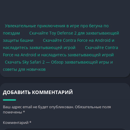
Увлекательные приключения в игре про бегуна по
поездам
Скачайте Toy Defense 2 для захватывающей
защиты башни
Скачайте Contra Force на Android и
насладитесь захватывающей игрой
Скачайте Contra
Force на Android и насладитесь захватывающей игрой
Скачать Sky Safari 2 — Обзор захватывающей игры и
советы для новичков
ДОБАВИТЬ КОММЕНТАРИЙ
Ваш адрес email не будет опубликован.
Обязательные поля
помечены
*
Комментарий
*