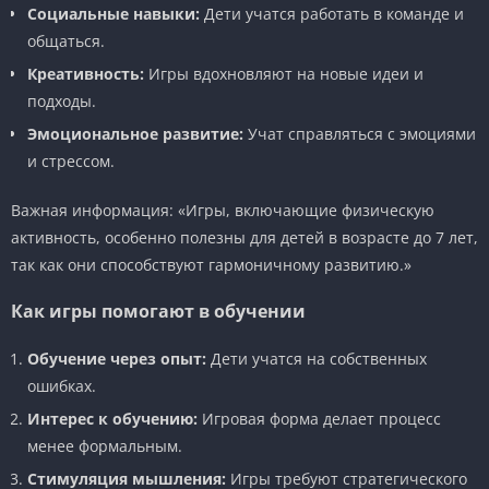
Социальные навыки:
Дети учатся работать в команде и
общаться.
Креативность:
Игры вдохновляют на новые идеи и
подходы.
Эмоциональное развитие:
Учат справляться с эмоциями
и стрессом.
Важная информация: «Игры, включающие физическую
активность, особенно полезны для детей в возрасте до 7 лет,
так как они способствуют гармоничному развитию.»
Как игры помогают в обучении
Обучение через опыт:
Дети учатся на собственных
ошибках.
Интерес к обучению:
Игровая форма делает процесс
менее формальным.
Стимуляция мышления:
Игры требуют стратегического