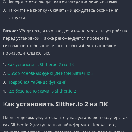
Выберите версию для вашей операционной системы.
Нажмите на кнопку «Скачать» и дождитесь окончания
загрузки.
Важно:
Убедитесь, что у вас достаточно места на устройстве
перед установкой. Также рекомендуется проверить
системные требования игры, чтобы избежать проблем с
производительностью.
Как установить Slither.io 2 на ПК
Обзор основных функций игры Slither.io 2
Подробная таблица функций
Где безопасно скачать Slither.io 2
Как установить Slither.io 2 на ПК
Первым делом, убедитесь, что у вас установлен браузер, так
как Slither.io 2 доступна в онлайн-формате. Кроме того,