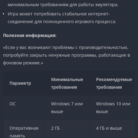
минимальным требованиям для работы эмулятора.
Игра может потребовать стабильное интернет-
соединение для полноценного игрового процесса.
Полезная информация:
«Если у вас возникают проблемы с производительностью,
попробуйте закрыть ненужные программы, работающие в
фоновом режиме.»
Минимальные
Рекомендуемые
Параметр
требования
требования
ОС
Windows 7 или
Windows 10 или
выше
выше
Оперативная
2 ГБ
4 ГБ и выше
память