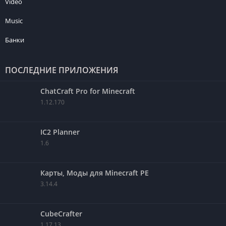
Video
Music
Банки
ПОСЛЕДНИЕ ПРИЛОЖЕНИЯ
ChatCraft Pro for Minecraft
1.12.170
IC2 Planner
1.6
Карты, Моды для Minecraft PE
3.14.4
CubeCrafter
1.17.13