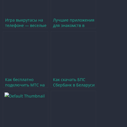
Игра выкрутасы на
Лучшие приложения
телефоне — веселые
для знакомств в
приключения и
Беларуси — обзор и
увлекательные
советы по выбору
задания
Как бесплатно
Как скачать БПС
подключить МТС на
Сбербанк в Беларуси
телефон в Беларуси
для удобного
пошаговая
управления
инструкция
финансами