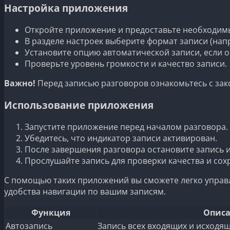
Настройка приложения
Откройте приложение и предоставьте необходимые
В разделе настроек выберите формат записи (нап
Установите опцию автоматической записи, если о
Проверьте уровень громкости и качество записи.
Важно!
Перед записью разговоров ознакомьтесь с зак
Использование приложения
Запустите приложение перед началом разговора.
Убедитесь, что индикатор записи активирован.
После завершения разговора остановите запись и
Прослушайте запись для проверки качества и сохр
С помощью таких приложений вы сможете легко управля
удобства навигации по вашим записям.
Функция
Опис
Автозапись
Запись всех входящих и исходя