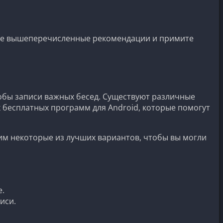
йте вышеперечисленные рекомендации и примите
обы записи важных бесед. Существуют различные
 бесплатных программ для Android, которые помогут
им некоторые из лучших вариантов, чтобы вы могли
е.
иси.