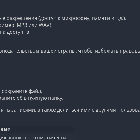
 разрешения (доступ к микрофону, памяти и т.д.).
ример, MP3 или WAV).
на доступна.
онодательством вашей страны, чтобы избежать правовы
 сохраните файл.
аните её в нужную папку.
ть записями, а также делиться ими с другими пользов
ание
щих звонков автоматически.