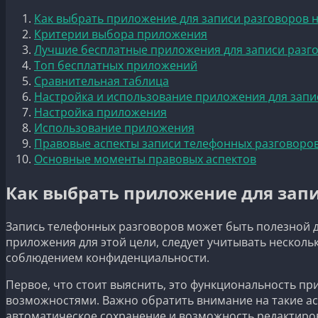
Как выбрать приложение для записи разговоров н
Критерии выбора приложения
Лучшие бесплатные приложения для записи разго
Топ бесплатных приложений
Сравнительная таблица
Настройка и использование приложения для запис
Настройка приложения
Использование приложения
Правовые аспекты записи телефонных разговоро
Основные моменты правовых аспектов
Как выбрать приложение для запи
Запись телефонных разговоров может быть полезной д
приложения для этой цели, следует учитывать нескол
соблюдением конфиденциальности.
Первое, что стоит выяснить, это функциональность пр
возможностями. Важно обратить внимание на такие асп
автоматическое сохранение и возможность редактиро