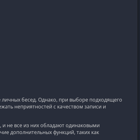
 личных бесед. Однако, при выборе подходящего
жать неприятностей с качеством записи и
, и не все из них обладают одинаковыми
ичие дополнительных функций, таких как