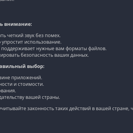
ть внимание:
ь четкий звук без помех.
 упростит использование.
 поддерживает нужные вам форматы файлов.
ировать безопасность ваших данных.
правильный выбор:
азине приложений.
ости и стоимости.
ования.
дательству вашей страны.
учитывайте законность таких действий в вашей стране,