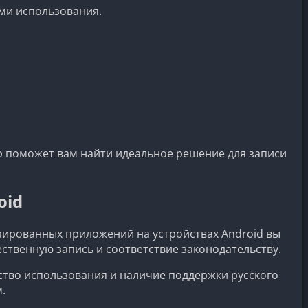
ми использования.
р поможет вам найти идеальное решение для записи
oid
зированных приложений на устройствах Android вы
ственную запись и соответствие законодательству.
ство использования и наличие поддержки русского
.