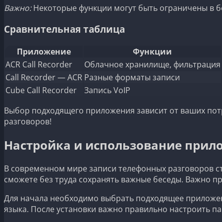
Важно:
Некоторые функции могут быть ограничены в б
Сравнительная таблица
Приложение
Функции
ACR Call Recorder
Облачное хранилище, фильтрация
Call Recorder — ACR
Разные форматы записи
Cube Call Recorder
Запись VoIP
Выбор подходящего приложения зависит от ваших пот
разговоров!
Настройка и использование прило
В современном мире записи телефонных разговоров с
сможете без труда сохранять важные беседы. Важно п
Для начала необходимо выбрать подходящее приложени
языка. После установки важно правильно настроить п