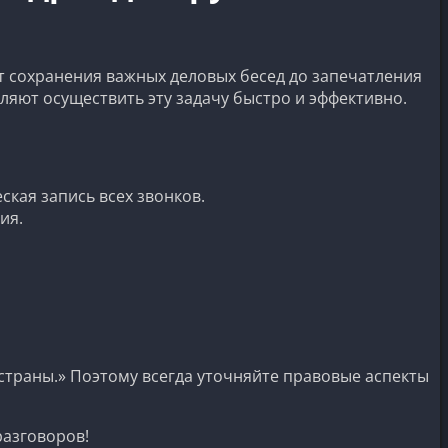
от сохранения важных деловых бесед до запечатления
яют осуществить эту задачу быстро и эффективно.
кая запись всех звонков.
ия.
страны.» Поэтому всегда уточняйте правовые аспекты
разговоров!