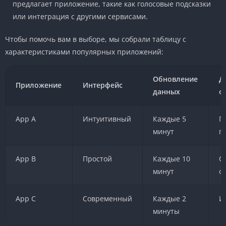
предлагает приложение, такие как голосовые подсказки
или интеграция с другими сервисами.
Чтобы помочь вам в выборе, мы собрали таблицу с
характеристиками популярных приложений:
Обновление
Д
Приложение
Интерфейс
данных
ф
App A
Интуитивный
Каждые 5
Г
минут
п
App B
Простой
Каждые 10
С
минут
ф
App C
Современный
Каждые 2
И
минуты