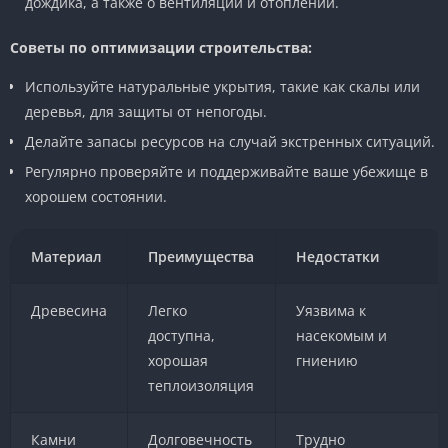
дождика, а также о вентиляции и отоплении.
Советы по оптимизации строительства:
Используйте натуральные укрытия, такие как скалы или
деревья, для защиты от непогоды.
Делайте запасы ресурсов на случай экстренных ситуаций.
Регулярно проверяйте и поддерживайте ваше убежище в
хорошем состоянии.
Материал
Преимущества
Недостатки
Древесина
Легко
Уязвима к
доступна,
насекомым и
хорошая
гниению
теплоизоляция
Камни
Долговечность
Трудно