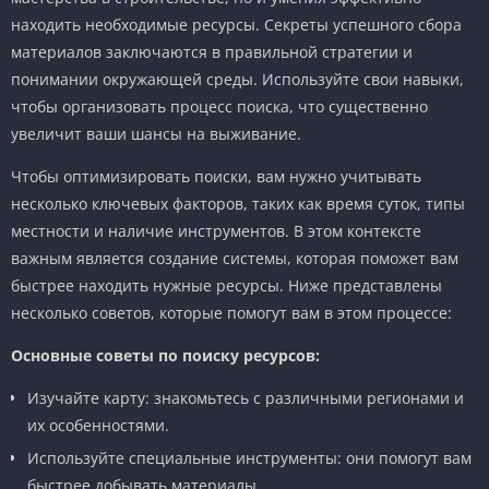
находить необходимые ресурсы. Секреты успешного сбора
материалов заключаются в правильной стратегии и
понимании окружающей среды. Используйте свои навыки,
чтобы организовать процесс поиска, что существенно
увеличит ваши шансы на выживание.
Чтобы оптимизировать поиски, вам нужно учитывать
несколько ключевых факторов, таких как время суток, типы
местности и наличие инструментов. В этом контексте
важным является создание системы, которая поможет вам
быстрее находить нужные ресурсы. Ниже представлены
несколько советов, которые помогут вам в этом процессе:
Основные советы по поиску ресурсов:
Изучайте карту: знакомьтесь с различными регионами и
их особенностями.
Используйте специальные инструменты: они помогут вам
быстрее добывать материалы.