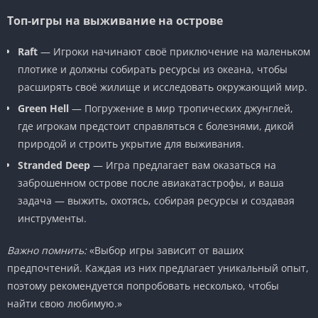
Топ-игры на выживание на острове
Raft
— Игроки начинают своё приключение на маленьком
плотике и должны собирать ресурсы из океана, чтобы
расширять своё жилище и исследовать окружающий мир.
Green Hell
— Погружение в мир тропических джунглей,
где игрокам предстоит справляться с болезнями, дикой
природой и строить укрытие для выживания.
Stranded Deep
— Игра предлагает вам оказаться на
заброшенном острове после авиакатастрофы, и ваша
задача — выжить, охотясь, собирая ресурсы и создавая
инструменты.
Важно помнить:
«Выбор игры зависит от ваших
предпочтений. Каждая из них предлагает уникальный опыт,
поэтому рекомендуется попробовать несколько, чтобы
найти свою любимую.»