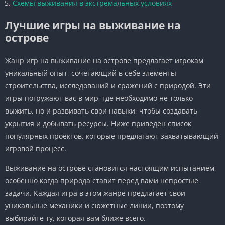
Схемы выживания в экстремальных условиях
Лучшие игры на выживание на
острове
Жанр игр на выживание на острове предлагает игрокам
уникальный опыт, сочетающий в себе элементы
строительства, исследований и сражений с природой. Эти
игры погружают вас в мир, где необходимо не только
выжить, но и развивать свои навыки, чтобы создавать
укрытия и добывать ресурсы. Ниже приведен список
популярных проектов, которые предлагают захватывающий
игровой процесс.
Выживание на острове становится настоящим испытанием,
особенно когда природа ставит перед вами непростые
задачи. Каждая игра в этом жанре предлагает свои
уникальные механики и сюжетные линии, поэтому
выбирайте ту, которая вам ближе всего.