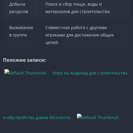
Добыча
Поиск и сбор пищи, воды и
ресурсов
материалов для строительства.
Выживание
Совместная работа с другими
в группе
игроками для достижения общих
целей.
Похожие записи:
Игра на Андроид для строительства
и обустройства домов бесплатно