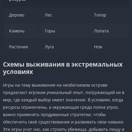
Дерево
Лес
Топор
Камень
Горы
Лопата
Растения
Луга
Нож
Схемы выживания в экстремальных
условиях
Игры на тему выживания на необитаемом острове
предлагают игрокам уникальный опыт, погружающий их в
мир, где каждый выбор имеет значение. В условиях, когда
ресурсы ограничены, а окружающая среда полна угроз,
важно применять продуманные стратегии, чтобы
обеспечить своё существование и развивать свои навыки.
Эти игры учат нас, как строить убежища, добывать пищу и