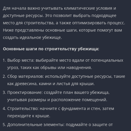
Для начала важно учитывать климатические условия и
доступные ресурсы. Это позволит выбрать подходящее
место для строительства, а также оптимизировать процесс.
Ниже представлены основные шаги, которые помогут вам
создать идеальное убежище.
Основные шаги по строительству убежища:
Выбор места: выбирайте место вдали от потенциальных
угроз, таких как обрывы или наводнения.
Сбор материалов: используйте доступные ресурсы, такие
как древесина, камни и листья для крыши.
Проектирование: создайте план вашего убежища,
учитывая размеры и расположение помещений.
Строительство: начните с фундамента и стен, затем
переходите к крыше.
Дополнительные элементы: подумайте о защите от