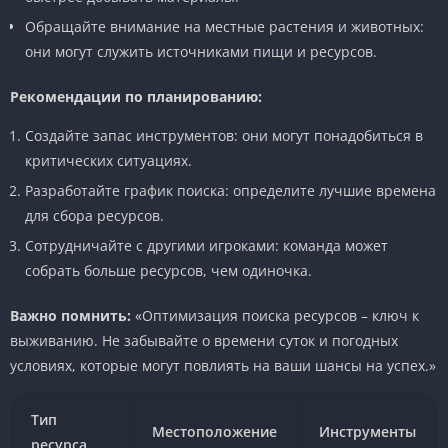
Обращайте внимание на местные растения и животных:
они могут служить источниками пищи и ресурсов.
Рекомендации по планированию:
Создайте запас инструментов: они могут понадобиться в
критических ситуациях.
Разработайте график поиска: определите лучшие времена
для сбора ресурсов.
Сотрудничайте с другими игроками: команда может
собрать больше ресурсов, чем одиночка.
Важно помнить:
«Оптимизация поиска ресурсов – ключ к
выживанию. Не забывайте о времени суток и погодных
условиях, которые могут повлиять на ваши шансы на успех.»
Тип
Местоположение
Инструменты
ресурса