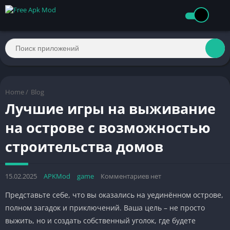
Home
/
Blog
Лучшие игры на выживание
на острове с возможностью
строительства домов
15.02.2025
APKMod
game
Комментариев нет
Представьте себе, что вы оказались на уединённом острове,
полном загадок и приключений. Ваша цель – не просто
выжить, но и создать собственный уголок, где будете