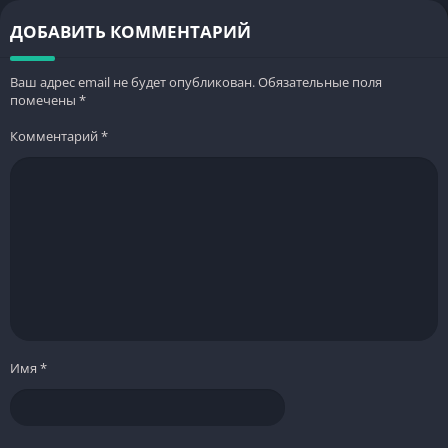
игроков
ДОБАВИТЬ КОММЕНТАРИЙ
Ваш адрес email не будет опубликован.
Обязательные поля
помечены
*
Комментарий
*
Имя
*