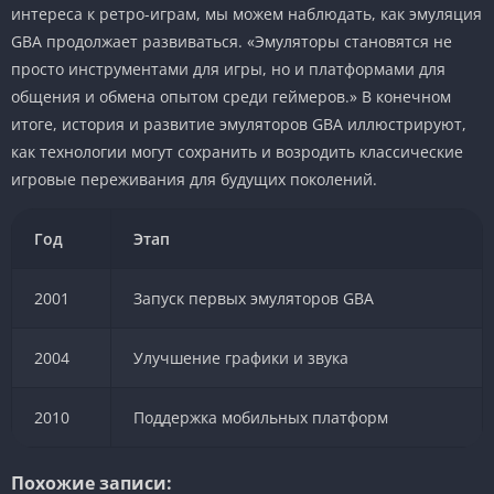
интереса к ретро-играм, мы можем наблюдать, как эмуляция
GBA продолжает развиваться. «Эмуляторы становятся не
просто инструментами для игры, но и платформами для
общения и обмена опытом среди геймеров.» В конечном
итоге, история и развитие эмуляторов GBA иллюстрируют,
как технологии могут сохранить и возродить классические
игровые переживания для будущих поколений.
Год
Этап
2001
Запуск первых эмуляторов GBA
2004
Улучшение графики и звука
2010
Поддержка мобильных платформ
Похожие записи: