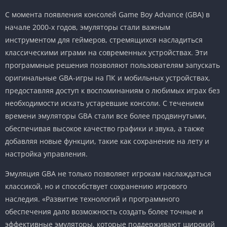
С момента появления консолей Game Boy Advance (GBA) в
начале 2000-х годов, эмуляторы стали важным
инструментом для геймеров, стремящихся насладиться
классическими играми на современных устройствах. Эти
программные решения позволяют пользователям запускать
оригинальные GBA-игры на ПК и мобильных устройствах,
предоставляя доступ к воспоминаниям о любимых играх без
необходимости искать устаревшие консоли. С течением
времени эмуляторы GBA стали все более продвинутыми,
обеспечивая высокое качество графики и звука, а также
добавляя новые функции, такие как сохранение на лету и
настройка управления.
Эмуляция GBA не только позволяет игрокам наслаждаться
классикой, но и способствует сохранению игрового
наследия. «Развитие технологий и программного
обеспечения дало возможность создать более точные и
эффективные эмуляторы, которые поддерживают широкий