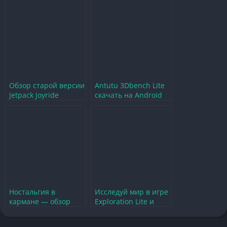
приключения
приключения и
экшен
Обзор старой версии
Antutu 3Dbench Lite
Jetpack Joyride
скачать на Android
ностальгия по
для тестирования
классике игры
игр и графики
Ностальгия в
Исследуй мир в игре
кармане — обзор
Exploration Lite и
Тамагочи эмулятора
наслаждайся
для современных
приключениями