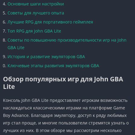
Основные шаги настройки
Советы для лучшего опыта
Лучшие RPG для портативного геймплея
Топ RPG для John GBA Lite
Советы по повышению производительности игр на John
GBA Lite
История и развитие эмуляторов GBA
Ключевые этапы развития эмуляторов GBA
Обзор популярных игр для John GBA
Lite
Консоль John GBA Lite предоставляет игрокам возможность
наслаждаться классическими играми на платформе Game
Boy Advance. Благодаря эмулятору, доступ к ряду любимых
игр стал проще, и многие пользователи стремятся узнать о
лучших из них. В этом обзоре мы рассмотрим несколько