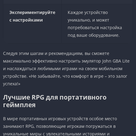
Экспериментируйте
Каждое устройство
с настройками
уникально, и может
потребоваться настройка
под ваше оборудование.
Следуя этим шагам и рекомендациям, вы сможете
максимально эффективно настроить эмулятор John GBA Lite
и наслаждаться любимыми играми на своем мобильном
устройстве. «Не забывайте, что комфорт в игре – это залог
успеха!»
Лучшие RPG для портативного
геймплея
В мире портативных игровых устройств особое место
занимают RPG, позволяющие игрокам погружаться в
уникальные миры с увлекательными историями и