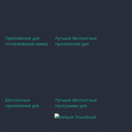
Приложение для
Лучшие бесплатные
отслеживания камер
приложения для
на дорогах для
просмотра фильмов
Android
на Андроид без
регистрации
Бесплатные
Лучшие бесплатные
приложения для
программы для
просмотра ТВ
просмотра ТВ
каналов на Android
онлайн на Android
TV в высоком
качестве