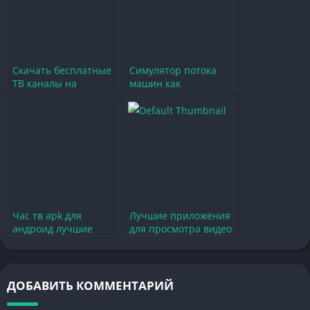
Скачать бесплатные
Симулятор потока
ТВ каналы на
машин как
Android для offline
захватывающая игра
просмотра на
на дорогах
русском
Час тв apk для
Лучшие приложения
андроид лучшие
для просмотра видео
приложения для
похожие на Pure
просмотра онлайн
Tube
ДОБАВИТЬ КОММЕНТАРИЙ