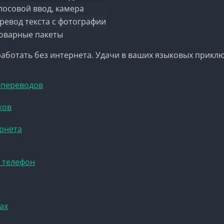
лосовой ввод, камера
ревод текста с фотографии
оварные пакеты
работать без интернета. Удачи в ваших языковых прикл
-переводов
ков
ернета
а телефон
ах