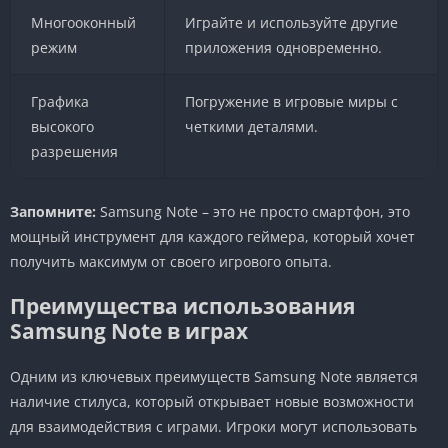
Многооконный
Играйте и используйте другие
режим
приложения одновременно.
Графика
Погружение в игровые миры с
высокого
четкими деталями.
разрешения
Запомните:
Samsung Note – это не просто смартфон, это
мощный инструмент для каждого геймера, который хочет
получить максимум от своего игрового опыта.
Преимущества использования
Samsung Note в играх
Одним из ключевых преимуществ Samsung Note является
наличие стилуса, который открывает новые возможности
для взаимодействия с играми. Игроки могут использовать