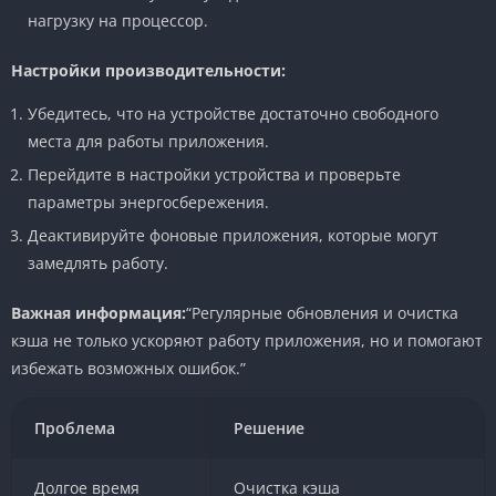
нагрузку на процессор.
Настройки производительности:
Убедитесь, что на устройстве достаточно свободного
места для работы приложения.
Перейдите в настройки устройства и проверьте
параметры энергосбережения.
Деактивируйте фоновые приложения, которые могут
замедлять работу.
Важная информация:
“Регулярные обновления и очистка
кэша не только ускоряют работу приложения, но и помогают
избежать возможных ошибок.”
Проблема
Решение
Долгое время
Очистка кэша