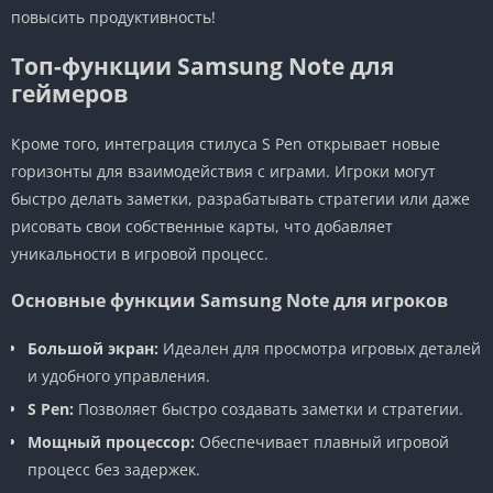
повысить продуктивность!
Топ-функции Samsung Note для
геймеров
Кроме того, интеграция стилуса S Pen открывает новые
горизонты для взаимодействия с играми. Игроки могут
быстро делать заметки, разрабатывать стратегии или даже
рисовать свои собственные карты, что добавляет
уникальности в игровой процесс.
Основные функции Samsung Note для игроков
Большой экран:
Идеален для просмотра игровых деталей
и удобного управления.
S Pen:
Позволяет быстро создавать заметки и стратегии.
Мощный процессор:
Обеспечивает плавный игровой
процесс без задержек.