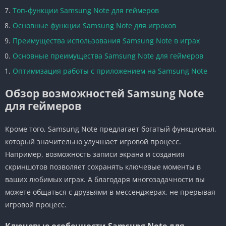
Топ-функции Samsung Note для геймеров
Основные функции Samsung Note для игроков
Преимущества использования Samsung Note в играх
Основные преимущества Samsung Note для геймеров
Оптимизация работы с приложением на Samsung Note
Обзор возможностей Samsung Note
для геймеров
Кроме того, Samsung Note предлагает богатый функционал,
который значительно улучшает игровой процесс.
Например, возможность записи экрана и создания
скриншотов позволяет сохранять ключевые моменты в
ваших любимых играх. А благодаря многозадачности вы
можете общаться с друзьями в мессенджерах, не прерывая
игровой процесс.
Ключевые особенности Samsung Note для