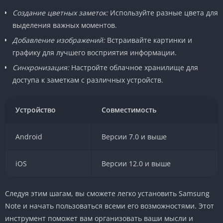
Создание цветных заметок:
Используйте разные цвета для
выделения важных моментов.
Добавление изображений:
Встраивайте картинки и
графику для лучшего восприятия информации.
Синхронизация:
Настройте облачное хранилище для
доступа к заметкам с различных устройств.
Устройство
Совместимость
Android
Версии 7.0 и выше
iOS
Версии 12.0 и выше
Следуя этим шагам, вы сможете легко установить Samsung
Note и начать пользоваться всеми его возможностями. Этот
инструмент поможет вам организовать ваши мысли и