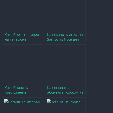
Как обрезать видео
Как скачать игры на
на телефоне
Samsung Note для
Samsung Galaxy A51
увлекательного
— простые шаги
игрового опыта
Как обновить
Как вызвать
приложение
абонента голосом на
ВкусВилл на айфоне
Андроид — простые
простые шаги и
шаги и советы
советы