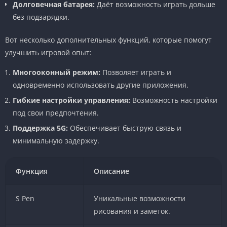
Долговечная батарея:
Даёт возможность играть дольше
без подзарядки.
Вот несколько дополнительных функций, которые помогут
улучшить игровой опыт:
Многооконный режим:
Позволяет играть и
одновременно использовать другие приложения.
Гибкие настройки управления:
Возможность настройки
под свои предпочтения.
Поддержка 5G:
Обеспечивает быструю связь и
минимальную задержку.
Функция
Описание
S Pen
Уникальные возможности
рисования и заметок.