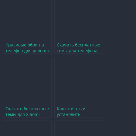
Красивые обои на
Скачать бесплатные
телефон для девочек
темы для телефона
— вдохновение и
на русском языке для
стиль
Android
Скачать бесплатные
Как скачать и
темы для Xiaomi —
установить
Обновите стиль
клавиатуру для
своего телефона
телефона быстро и
просто